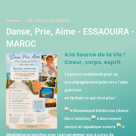
RETRAITE AU MAROC
Danse, Prie, Aime - ESSAOUIRA -
MAROC
A la Source de la Vie !
Coeur, corps, esprit
12 places seulement pour un
accompagnement juste vers l'auto
guérison.
en lâchant ce qui n'est plus !
Mouvement Médecine (danse
libre intuitive)
Bercement
sensoriel aquatique sonore
Méditation projective pour reprogrammer vos 4 corps de