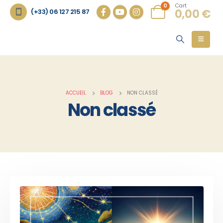
Cart
0
0,00
€
(+33) 06 127 215 87
ACCUEIL
BLOG
NON CLASSÉ
Non classé