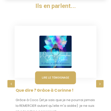
I
l
s
e
n
p
a
r
l
e
n
t
.
.
.
Télécharger la BROCHURE
LIRE LE TÉMOIGNAGE
Que dire ? Grâce à Corinne !
Grâce à Coco (et je sais que je ne pourrai jamais
la REMERCIER autant qu'elle m'a aidée) je ne suis