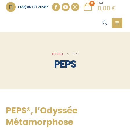
0
Cart
(+33) 06 127 215 87
0,00
€
ACCUEIL
PEPS
PEPS
PEPS®, l’Odyssée
Métamorphose