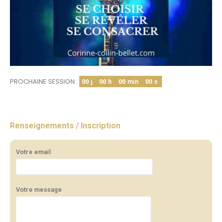
PROCHAINE SESSION :
00
j
00
h
00
min
00
s
Renseignements / Inscription
Votre email
Votre message