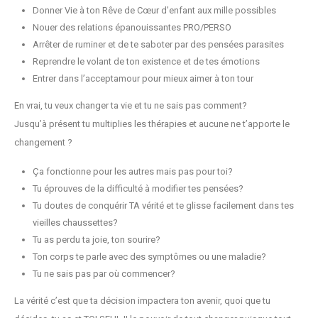
Donner Vie à ton Rêve de Cœur d’enfant aux mille possibles
Nouer des relations épanouissantes PRO/PERSO
Arrêter de ruminer et de te saboter par des pensées parasites
Reprendre le volant de ton existence et de tes émotions
Entrer dans l’acceptamour pour mieux aimer à ton tour
En vrai, tu veux changer ta vie et tu ne sais pas comment?
Jusqu’à présent tu multiplies les thérapies et aucune ne t’apporte le
changement ?
Ça fonctionne pour les autres mais pas pour toi?
Tu éprouves de la difficulté à modifier tes pensées?
Tu doutes de conquérir TA vérité et te glisse facilement dans tes
vieilles chaussettes?
Tu as perdu ta joie, ton sourire?
Ton corps te parle avec des symptômes ou une maladie?
Tu ne sais pas par où commencer?
La vérité c’est que ta décision impactera ton avenir, quoi que tu