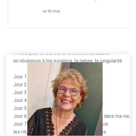
Le 16 mai
AU PROGRAMME DES 7 MOIS
7 mois pour te choisir, te révéler, te consacrer
en révérence à ton essence, ta nature, ta singularité
Jour 1 Naître et être pour s'honorer
Jour 2 La rencontre avec l'enfant en toi
Jour 3 De la répression à la liberté
Jour 4 Du déni à la responsabilité
Jour 5 La voie confiante du soi
Jour 6 Me choisir c'est incarner le 1er rôle dans ma vie
Jour 7 Révéler ma lumière et rayonner de vie
les rituels symboliques, les mantras sacrés