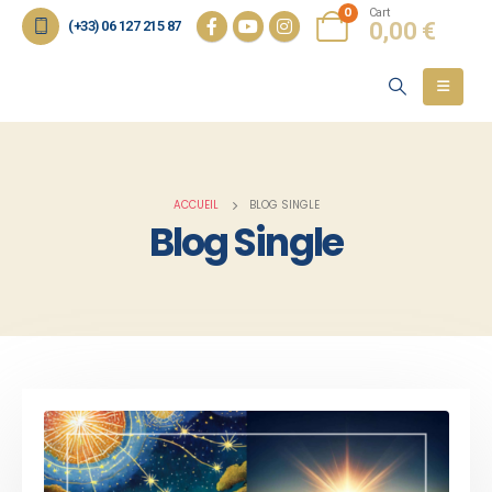
0
Cart
(+33) 06 127 215 87
0,00
€
ACCUEIL
BLOG SINGLE
Blog Single