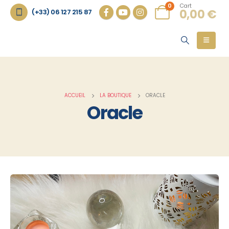
Cart
0
0,00
€
(+33) 06 127 215 87
ACCUEIL
LA BOUTIQUE
ORACLE
Oracle